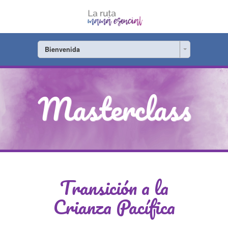
Bienvenida
Masterclass
Transición a la
Crianza Pacífica
Este es un camino de