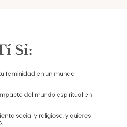
í Si:
r tu feminidad en un mundo
 impacto del
mundo espiritual en
to social y religioso, y quieres
s.