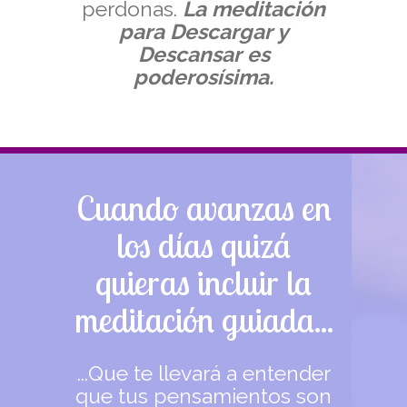
perdonas.
La meditación
para Descargar y
Descansar es
poderosísima.
Cuando avanzas en
los días quizá
quieras incluir la
meditación guiada...
...Que te llevará a entender
que tus pensamientos son