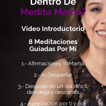
Dentro De
Medita Mamá?
Video Introductorio
8 Meditaciones
Guiadas Por Mí
1.- Afirmaciones YoMamá.
2.- Al Despertar
3.- Después de un día difícil,
descarga y descansa.
4.- Apreciación por ti y por