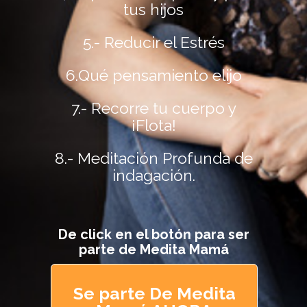
tus hijos
5.- Reducir el Estrés
6.Qué pensamiento elijo
7.- Recorre tu cuerpo y
¡Flota!
8.- Meditación Profunda de
indagación.
De click en el botón para ser
parte de Medita Mamá
Se parte De Medita