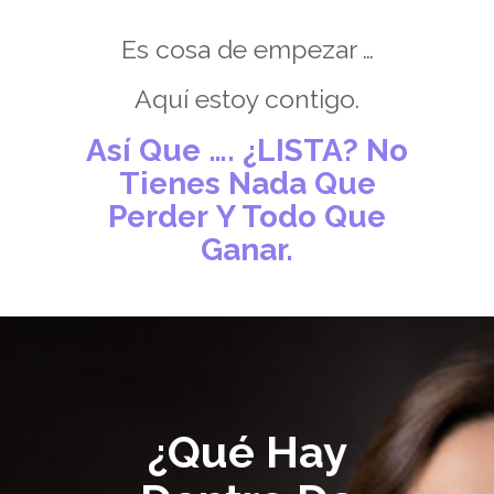
Es cosa de empezar …
Aquí estoy contigo.
Así Que …. ¿LISTA? No
Tienes Nada Que
Perder Y Todo Que
Ganar.
¿Qué Hay