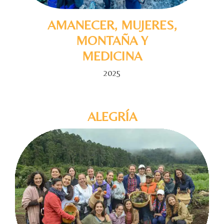
AMANECER, MUJERES,
MONTAÑA Y
MEDICINA
2025
ALEGRÍA