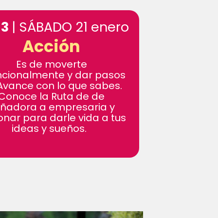
 3
| SÁBADO 21 enero
Acción
Es de moverte
ncionalmente y dar pasos
Avance con lo que sabes.
Conoce la Ruta de de
ñadora a empresaria y
onar para darle vida a tus
ideas y sueños.