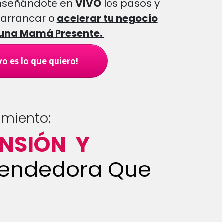
 enseñándote en
VIVO
los pasos y
 arrancar o
acelerar tu negocio
 una Mamá Presente.
vo es lo que quiero!
amiento:
NSIÓN Y
rendedora Que