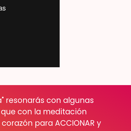
a" resonarás con algunas
o que con la
meditación
l corazón para ACCIONAR y