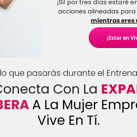
¡Si! por tres días estaré
acciones alineadas para
mientras eres
¡Estar en Vi
 lo que pasarás durante el Entren
onecta Con La
EXPA
BERA
A La Mujer Emp
Vive En Tí.