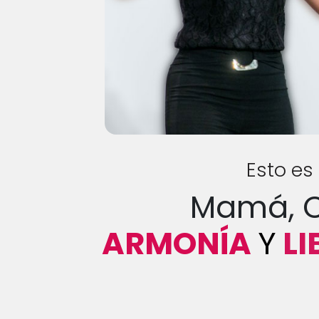
Esto es
Mamá, C
ARMONÍA
Y
LI