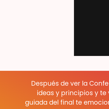
Después de ver la Confe
ideas y principios y t
guiada del final te
emocion