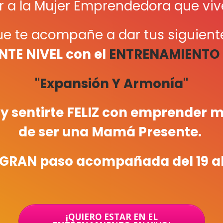
r a la Mujer Emprendedora que vive
ue te acompañe a dar tus siguien
NTE NIVEL con el
ENTRENAMIENTO d
"Expansión Y Armonía"
 sentirte FELIZ con emprender
m
de ser una Mamá Presente.
e GRAN paso acompañada del 19 al 
¡QUIERO ESTAR EN EL