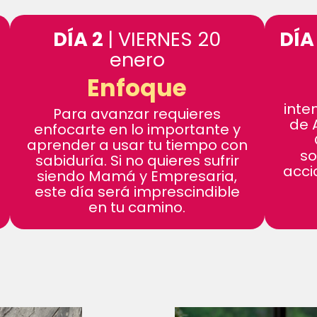
DÍA 2
| VIERNES 20
DÍA
enero
Enfoque
inte
Para avanzar requieres
de 
enfocarte en lo importante y
aprender a usar tu tiempo con
so
sabiduría. Si no quieres sufrir
acci
siendo Mamá y Empresaria,
este día será imprescindible
en tu camino.