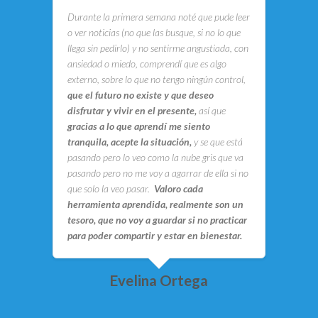
Durante la primera semana noté que pude leer
o ver noticias (no que las busque, si no lo que
llega sin pedirlo) y no sentirme angustiada, con
ansiedad o miedo, comprendí que es algo
externo, sobre lo que no tengo ningún control,
que el futuro no existe y que deseo
disfrutar y vivir en el presente,
así que
gracias a lo que aprendí me siento
tranquila, acepte la situación,
y se que está
pasando pero lo veo como la nube gris que va
pasando pero no me voy a agarrar de ella si no
que solo la veo pasar.
Valoro cada
herramienta aprendida, realmente son un
tesoro, que no voy a guardar si no practicar
para poder compartir y estar en bienestar.
Evelina Ortega