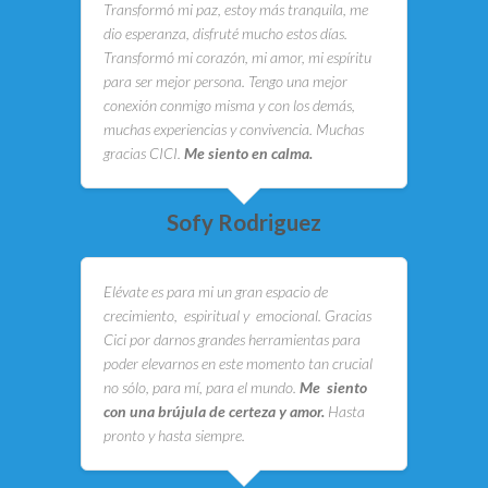
Transformó mi paz, estoy más tranquila, me
dio esperanza, disfruté mucho estos días.
Transformó mi corazón, mi amor, mi espíritu
para ser mejor persona. Tengo una mejor
conexión conmigo misma y con los demás,
muchas experiencias y convivencia. Muchas
gracias CICI.
Me siento en calma.
Sofy Rodriguez
Elévate es para mi un gran espacio de
crecimiento, espiritual y emocional. Gracias
Cici por darnos grandes herramientas para
poder elevarnos en este momento tan crucial
no sólo, para mí, para el mundo.
Me siento
con una brújula de certeza y amor.
Hasta
pronto y hasta siempre.