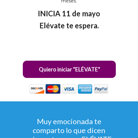
meses.
INICIA 11 de mayo
Elévate te espera.
Quiero iniciar "ELÉVATE"
Muy emocionada te
comparto lo que dicen