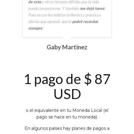
de esta
y otros tiempos difíciles que la vida
pueda presentarme. Y también
me dejó tarea
!
Pues es con los hábitos brillantes y prácticas
diarias que aprendi, que lo
podré recordar
siempre
!
Gaby Martinez
1 pago de $ 87
USD
o el equivalente en tu Moneda Local (el
pago se hace en tu moneda).
En algunos países hay planes de pagos a