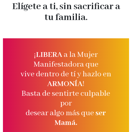
Elígete a ti, sin sacrificar a
tu familia.
¡
LIBERA
a la Mujer
Manifestadora que
vive dentro de tí y hazlo en
ARMONÍA
!
Basta de sentirte culpable
por
desear algo más que
ser
Mamá.